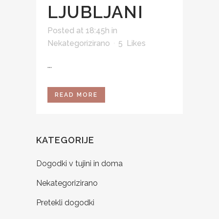
LJUBLJANI
Posted at 18:45h
in
Nekategorizirano
5
Likes
...
READ MORE
KATEGORIJE
Dogodki v tujini in doma
Nekategorizirano
Pretekli dogodki