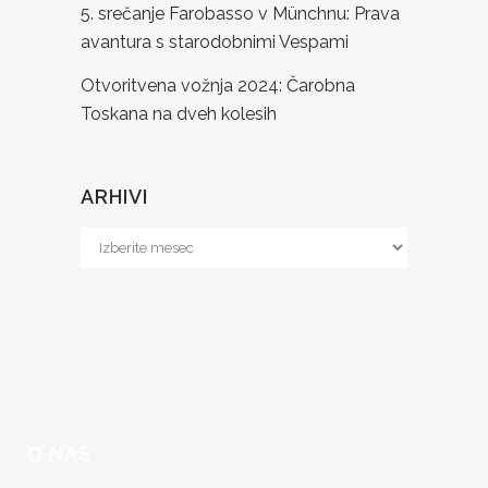
5. srečanje Farobasso v Münchnu: Prava
avantura s starodobnimi Vespami
Otvoritvena vožnja 2024: Čarobna
Toskana na dveh kolesih
ARHIVI
Arhivi
O NAS