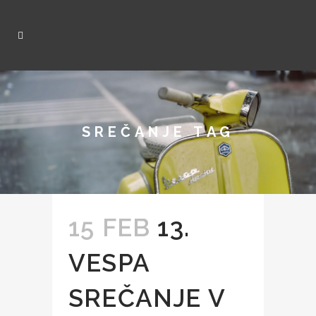
SREČANJE TAG
15 FEB
13.
VESPA
SREČANJE V