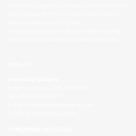
Vespa klub Ljubljana je ljubiteljsko združenje lastnikov
večno popularnih motornih koles znamke Vespa. V
klub je vpisanih preko 160 članov.
V organizaciji kluba potekajo tradicionalna srečanja,
izleti, tematska predavanja in prijateljska druženja.
NASLOV
Vespa klub Ljubljana
Barletova cesta 4c, 1215 MEDVODE
Tel: +386 (0)41 706 670
E-mail:
vespaklubljubljana@gmail.com
Facebook:
Vespa klub Ljubljana
POMEMBNE POVEZAVE