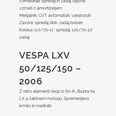
Vzmetenje: spredaj in zadaj vijačne
vzmeti z amortizerjem
Menjalnik: CVT avtomatski, variatorski
Zavore: spredaj disk, zadaj boben
Kolesa: 110/70-11″ spredaj, 120/70-10″
zadaj
VESPA LXV
50/125/150 –
2006
Z retro elementi Vesp iz 60-ih. Bazira na
LX 4-taktnem motorju. Spremenjeno
krmilo in merilniki.