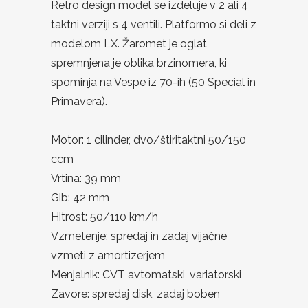
Retro design model se izdeluje v 2 ali 4
taktni verziji s 4 ventili. Platformo si deli z
modelom LX. Žaromet je oglat,
spremnjena je oblika brzinomera, ki
spominja na Vespe iz 70-ih (50 Special in
Primavera).
Motor: 1 cilinder, dvo/štiritaktni 50/150
ccm
Vrtina: 39 mm
Gib: 42 mm
Hitrost: 50/110 km/h
Vzmetenje: spredaj in zadaj vijačne
vzmeti z amortizerjem
Menjalnik: CVT avtomatski, variatorski
Zavore: spredaj disk, zadaj boben