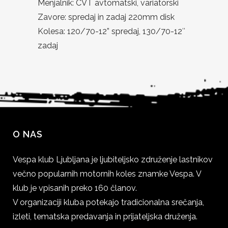
Menjalnik: CVT avtomatski, variatorski
Zavore: spredaj in zadaj 220mm disk
Kolesa: 120/70-12” spredaj, 130/70-12″
zadaj
O NAS
Vespa klub Ljubljana je ljubiteljsko združenje lastnikov
večno popularnih motornih koles znamke Vespa. V
klub je vpisanih preko 160 članov.
V organizaciji kluba potekajo tradicionalna srečanja,
izleti, tematska predavanja in prijateljska druženja.