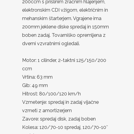
200ccm s prislinim zračnim hlajenjem,
elektronskim CDI vžigom, električnim in
mehanskim štarterjem. Vgrajene ima
200mm jeklene diske spredaj in 150mm
boben zadaj. Tovarniško opremljena z
dvemi vzvratnimi ogledali.
Motor: 1 cilinder, 2-taktni 125/150/200
ccm
Vrtina: 63 mm
Gib: 49 mm
Hitrost: 80/100/120 km/h
Vzmetenje: spredaj in zadaj vijačne
vzmeti z amortizerjem
Zavore: spredaj disk, zadaj boben
Kolesa: 120/70-10 spredaj, 120/70-10″