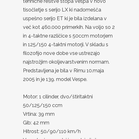
tehnične rešitve stopa Vespa v novo
tisočletje s serijo LX ki nadomešča
uspešno serijo ET ki je bila izdelana v
več kot 460.000 primerkih. Na voljo so 2
in 4-taktne različice s 50ccm motorjem
in 125/150 4-taktni motorji. V skladu s
filozofijo nove dobe vse ustrezajo
najstrožjim okoljevarstvenim normam.
Predstavljena je bila v Rimu 10.maja
2005 in je 139. model Vespe.
Motor: 1 cilinder, dvo/štiritaktni
50/125/150 ccm
Vrtina: 39 mm
Gib: 42 mm
Hitrost: 50/90/110 km/h